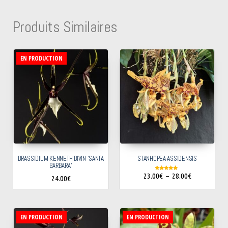
Produits Similaires
EN PRODUCTION
BRASSIDIUM KENNETH BIVIN ‘SANTA
STANHOPEA ASSIDENSIS
BARBARA’
23.00
€
–
28.00
€
Note
24.00
€
5.00
sur 5
EN PRODUCTION
EN PRODUCTION