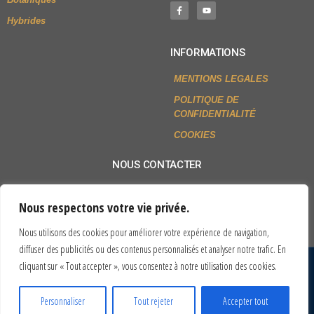
Hybrides
INFORMATIONS
MENTIONS LEGALES
POLITIQUE DE
CONFIDENTIALITÉ
COOKIES
NOUS CONTACTER
+33 (0)2 54 79 80 77
Nous respectons votre vie privée.
Envoyer un mail
Nous utilisons des cookies pour améliorer votre expérience de navigation,
diffuser des publicités ou des contenus personnalisés et analyser notre trafic. En
cliquant sur « Tout accepter », vous consentez à notre utilisation des cookies.
© All rights reserved
Site réalisé par MGS INFORMATIQUE
Personnaliser
Tout rejeter
Accepter tout