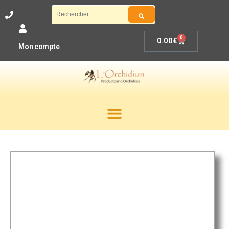
0
0.00
€
Mon compte