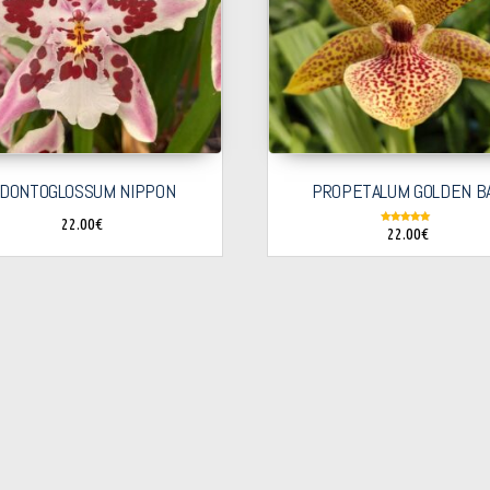
DONTOGLOSSUM NIPPON
PROPETALUM GOLDEN B
22.00
€
22.00
€
Note
5.00
sur 5