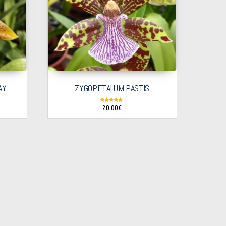
AY
ZYGOPETALUM PASTIS
20.00
€
Note
4.67
sur 5