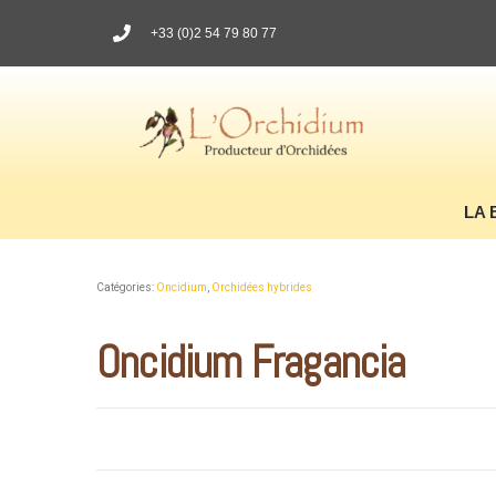
+33 (0)2 54 79 80 77
LA 
Catégories:
Oncidium
,
Orchidées hybrides
Oncidium Fragancia