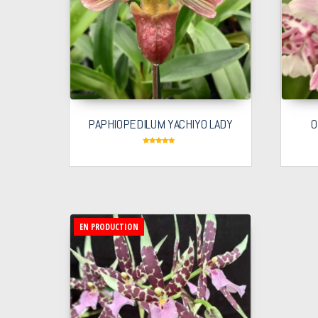
PAPHIOPEDILUM YACHIYO LADY
O
Note
5.00
sur 5
EN PRODUCTION