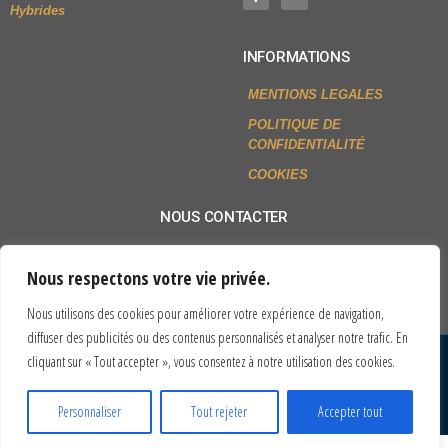
Hybrides
INFORMATIONS
MENTIONS LEGALES
POLITIQUE DE
CONFIDENTIALITÉ
COOKIES
NOUS CONTACTER
+33 (0)2 54 79 80 77
Nous respectons votre vie privée.
Envoyer un mail
Nous utilisons des cookies pour améliorer votre expérience de navigation,
diffuser des publicités ou des contenus personnalisés et analyser notre trafic. En
cliquant sur « Tout accepter », vous consentez à notre utilisation des cookies.
© All rights reserved
Site réalisé par MGS INFORMATIQUE
Personnaliser
Tout rejeter
Accepter tout