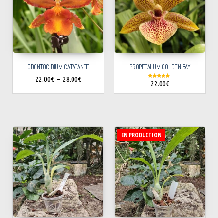
ODONTOCIDIUM CATATANTE
PROPETALUM GOLDEN BAY
22.00
€
–
28.00
€
22.00
€
Note
5.00
sur 5
EN PRODUCTION