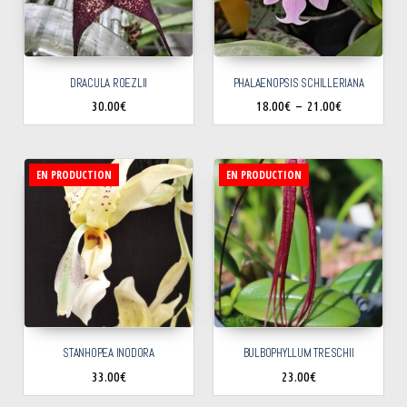
DRACULA ROEZLII
PHALAENOPSIS SCHILLERIANA
30.00
€
18.00
€
–
21.00
€
EN PRODUCTION
EN PRODUCTION
STANHOPEA INODORA
BULBOPHYLLUM TRESCHII
33.00
€
23.00
€