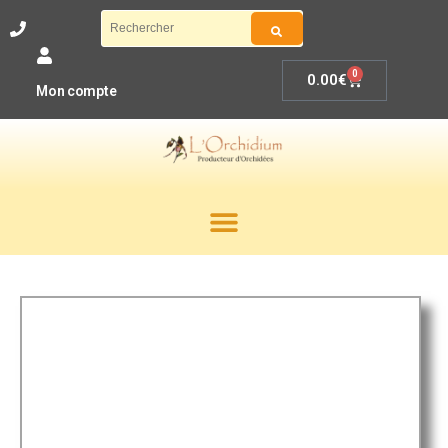
0
0.00
€
Mon compte