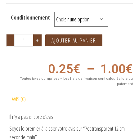
Conditionnement
-
+
AJOUTER AU PANIER
0.25
€
–
1.00
€
Toutes taxes comprises – Les frais de livraison sont calculés lors du
paiement
AVIS (0)
Il n’y a pas encore d’avis.
Soyez le premier à laisser votre avis sur “Pot transparent 12 cm
seconde main”