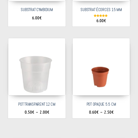
SUBSTRAT CYMBIDIUM
SUBSTRAT ÉCORCES 15 MM
6.00
€
6.00
€
Note
5.00
sur 5
POT TRANSPARENT 12 CM
POT OPAQUE 5.5 CM
0.50
€
–
2.00
€
0.60
€
–
2.50
€