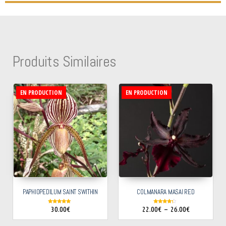
Produits Similaires
EN PRODUCTION
EN PRODUCTION
PAPHIOPEDILUM SAINT SWITHIN
COLMANARA MASAI RED
30.00
€
22.00
€
–
26.00
€
Note
Note
5.00
4.00
sur 5
sur 5