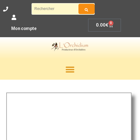
0
0.00
€
Mon compte