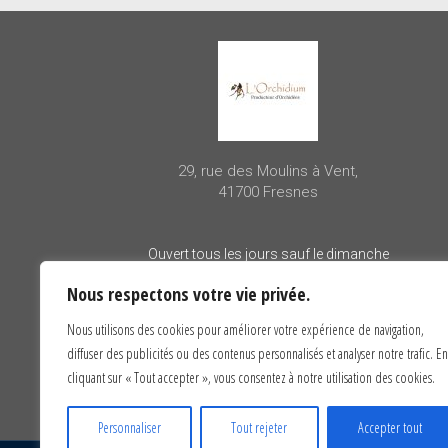
29, rue des Moulins à Vent,
41700 Fresnes
Ouvert tous les jours sauf le dimanche
– 10h00 à 12h00
Nous respectons votre vie privée.
– 14h00 à 18h00
Nous utilisons des cookies pour améliorer votre expérience de navigation,
diffuser des publicités ou des contenus personnalisés et analyser notre trafic. En
cliquant sur « Tout accepter », vous consentez à notre utilisation des cookies.
Personnaliser
Tout rejeter
Accepter tout