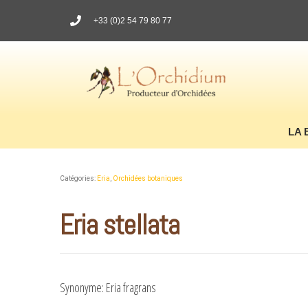
+33 (0)2 54 79 80 77
LA 
Catégories:
Eria
,
Orchidées botaniques
Eria stellata
Synonyme: Eria fragrans