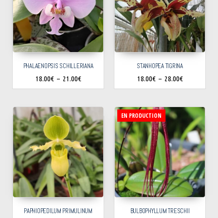
PHALAENOPSIS SCHILLERIANA
STANHOPEA TIGRINA
18.00
€
–
21.00
€
18.00
€
–
28.00
€
EN PRODUCTION
PAPHIOPEDILUM PRIMULINUM
BULBOPHYLLUM TRESCHII