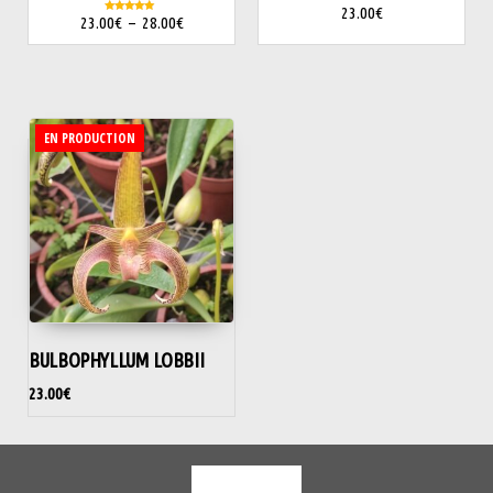
23.00
€
23.00
€
–
28.00
€
Note
5.00
sur 5
EN PRODUCTION
BULBOPHYLLUM LOBBII
23.00
€