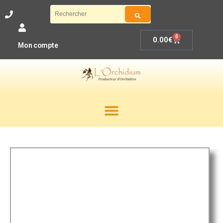
0
0.00
€
Mon compte