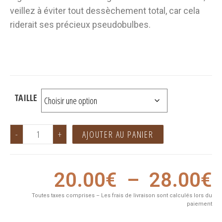
veillez à éviter tout dessèchement total, car cela
riderait ses précieux pseudobulbes.
TAILLE
-
+
AJOUTER AU PANIER
20.00
€
–
28.00
€
Toutes taxes comprises – Les frais de livraison sont calculés lors du
paiement