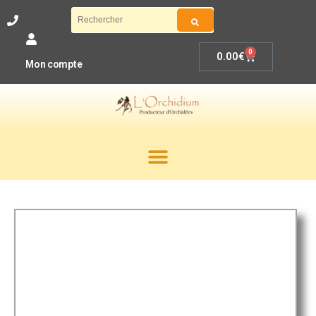
0
0.00
€
Mon compte