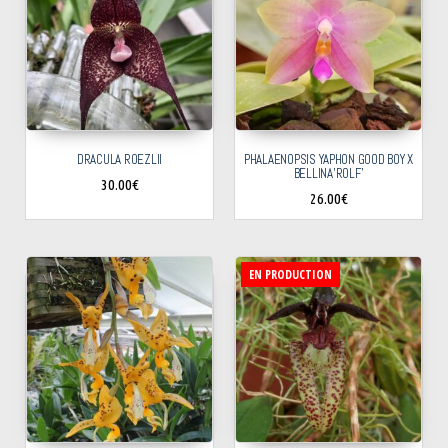
DRACULA ROEZLII
PHALAENOPSIS YAPHON GOOD BOY X
BELLINA’ROLF’
30.00
€
26.00
€
EN PRODUCTION