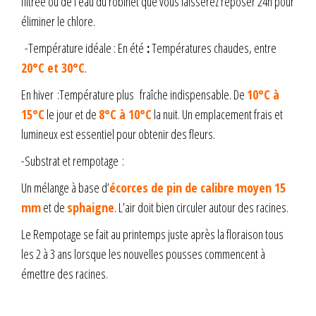
filtrée ou de l’eau du robinet que vous laisserez reposer 24h pour
éliminer le chlore.
-Température idéale : En été
:
Températures chaudes, entre
20°C et 30°C
.
En hiver :Température plus fraîche indispensable. De
10°C à
15°C
le jour et de
8°C à 10°C
la nuit. Un emplacement frais et
lumineux est essentiel pour obtenir des fleurs.
-Substrat et rempotage :
Un mélange à base d’
écorces de pin de calibre moyen 15
mm
et de
sphaigne
. L’air doit bien circuler autour des racines.
Le Rempotage se fait au printemps juste après la floraison tous
les 2 à 3 ans lorsque les nouvelles pousses commencent à
émettre des racines.