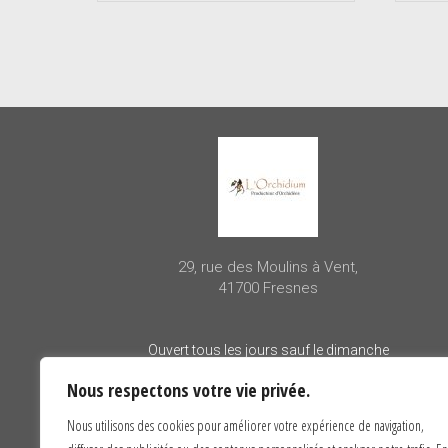
29, rue des Moulins à Vent,
41700 Fresnes
Ouvert tous les jours sauf le dimanche
– 10h00 à 12h00
Nous respectons votre vie privée.
– 14h00 à 18h00
Nous utilisons des cookies pour améliorer votre expérience de navigation,