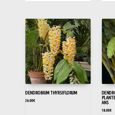
DENDROBIUM THYRSIFLORUM
DENDRO
PLANTE
26.00
€
ANS
18.00
€