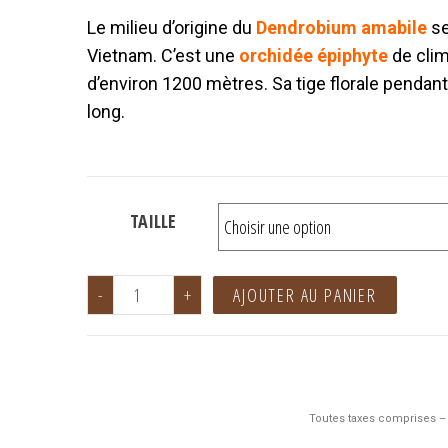
Le milieu d’origine du
D
endrobium amabile
se
Vietnam. C’est une
orchidée épiphyte
de clim
d’environ 1200 mètres. Sa tige florale penda
long.
TAILLE
-
+
AJOUTER AU PANIER
Toutes taxes comprises – 