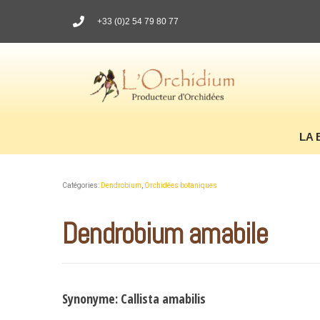
+33 (0)2 54 79 80 77
LA 
Catégories:
Dendrobium
,
Orchidées botaniques
Dendrobium amabile
Synonyme: Callista amabilis