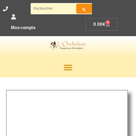
0
0.00
€
Mon compte