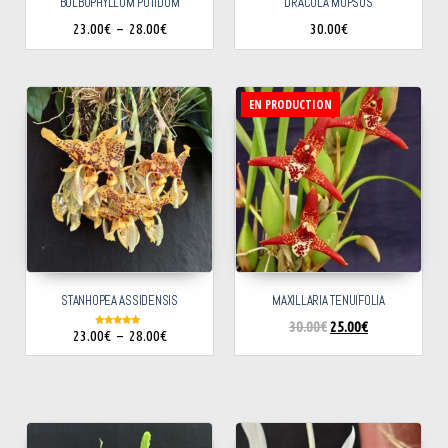
BULBOPHYLLUM PUTIDUM
DRACULA MOPSUS
23.00
€
–
28.00
€
30.00
€
EN PRODUCTION
STANHOPEA ASSIDENSIS
MAXILLARIA TENUIFOLIA
30.00
€
25.00
€
23.00
€
–
28.00
€
Note
5.00
sur 5