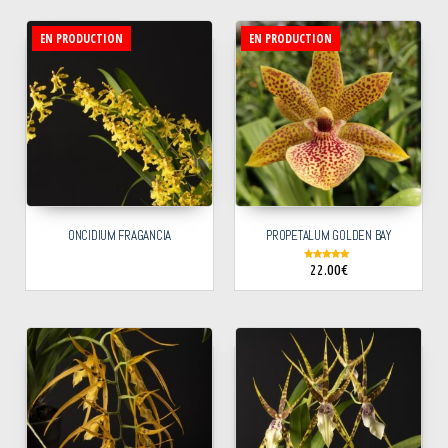
EN PRODUCTION
EN PRODUCTION
ONCIDIUM FRAGANCIA
PROPETALUM GOLDEN BAY
22.00
€
Note
5.00
sur 5