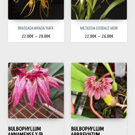
BRASSADA MIVADA ‘RAFA’
MILTASSIA GOODALE MOIR
22.00
€
–
28.00
€
22.00
€
–
26.00
€
BULBOPHYLLUM
BULBOPHYLLUM
ANNAMENSE X (B.
ABBREVIATUM