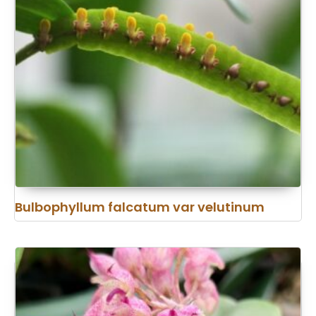
Bulbophyllum falcatum var velutinum