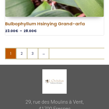
Bulbophyllum Hsinying Grand-arfa
23.00
€
–
28.00
€
1
2
3
→
29, rue des Moulins à Vent,
41700 Fresnes