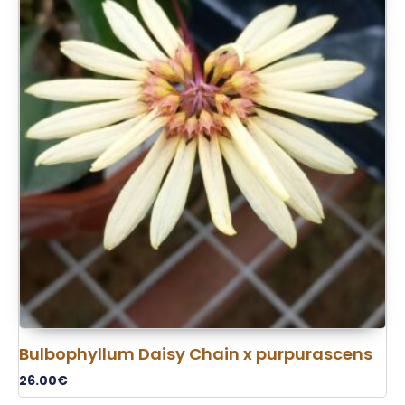
Bulbophyllum Daisy Chain x purpurascens
26.00
€