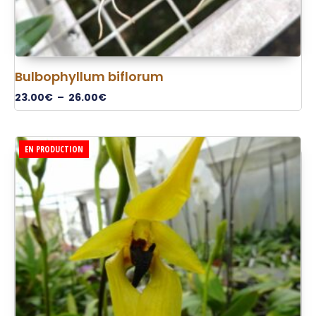
Bulbophyllum biflorum
23.00
€
–
26.00
€
EN PRODUCTION