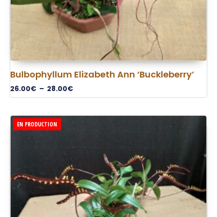
Bulbophyllum Elizabeth Ann ‘Buckleberry’
26.00
€
–
28.00
€
EN PRODUCTION