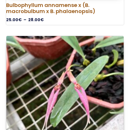
Bulbophyllum annamense x (B.
macrobulbum x B. phalaenopsis)
25.00
€
–
28.00
€