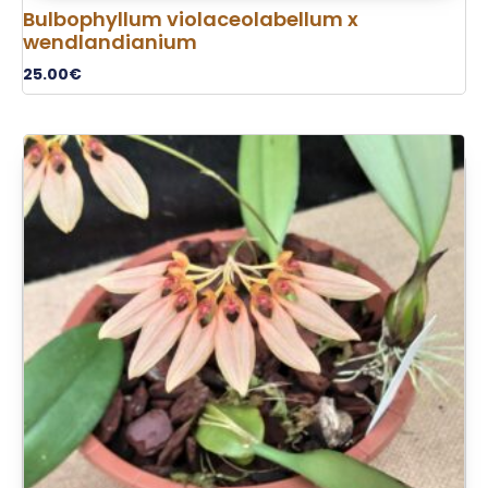
Bulbophyllum violaceolabellum x
wendlandianium
25.00
€