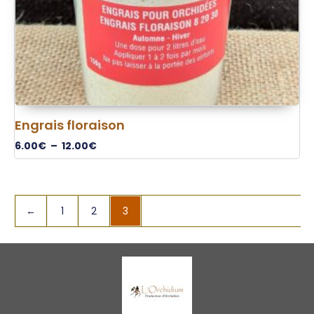
Engrais floraison
6.00
€
–
12.00
€
←
1
2
3