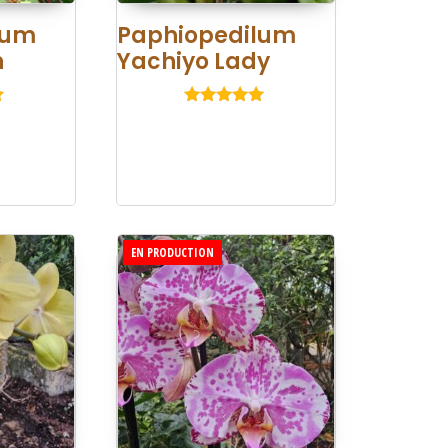
lum
Paphiopedilum
n
Yachiyo Lady
Note
5.00
sur 5
EN PRODUCTION