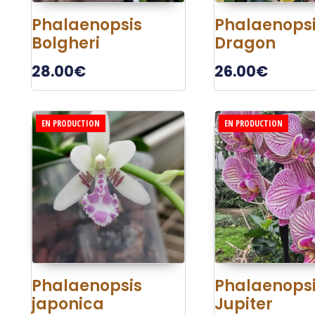
Phalaenopsis
Phalaenops
Bolgheri
Dragon
28.00
€
26.00
€
EN PRODUCTION
EN PRODUCTION
Phalaenopsis
Phalaenops
japonica
Jupiter