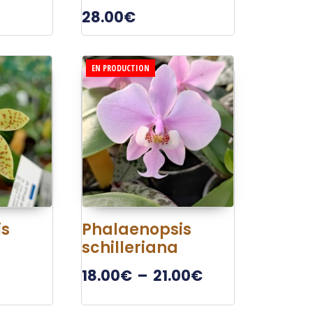
28.00
€
EN PRODUCTION
is
Phalaenopsis
schilleriana
18.00
€
–
21.00
€