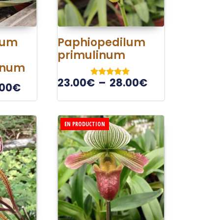
lum
Paphiopedilum
primulinum
anum
23.00
€
–
28.00
€
Note
.00
€
5.00
sur 5
EN PRODUCTION