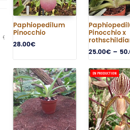
Paphiopedilum
Paphiopedi
Pinocchio
Pinocchio x
€
rothschildi
28.00
€
25.00
€
–
50
EN PRODUCTION