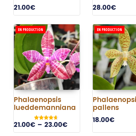
21.00
€
28.00
€
EN PRODUCTION
EN PRODUCTION
Phalaenopsis
Phalaenops
lueddemanniana
pallens
18.00
€
21.00
€
–
23.00
€
Note
4.50
sur 5