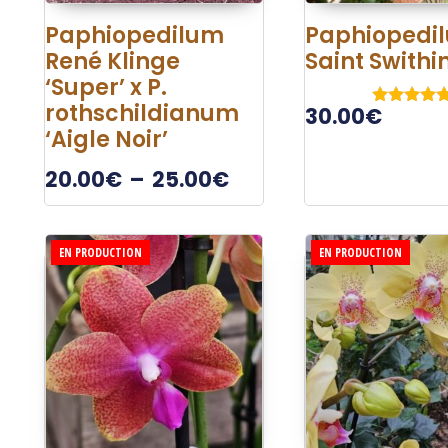
Paphiopedilum
Paphiopedi
René Klinge
Saint Swithi
‘Super’ x P.
rothschildianum
30.00
€
Note
‘Aigle Noir’
5.00
sur 5
20.00
€
–
25.00
€
EN PRODUCTION
EN PRODUCTION