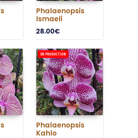
is
Phalaenopsis
Ismaeli
28.00
€
EN PRODUCTION
is
Phalaenopsis
Kahlo