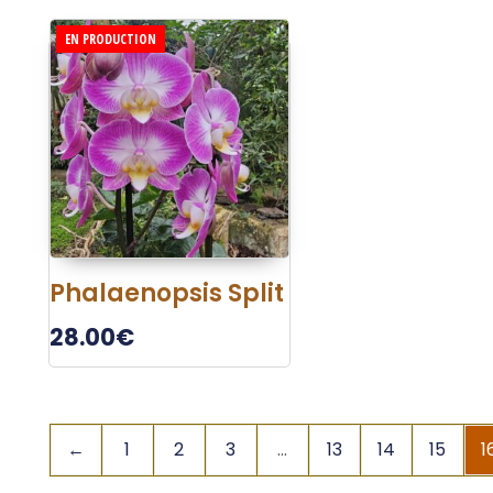
EN PRODUCTION
Phalaenopsis Split
28.00
€
←
1
2
3
…
13
14
15
1