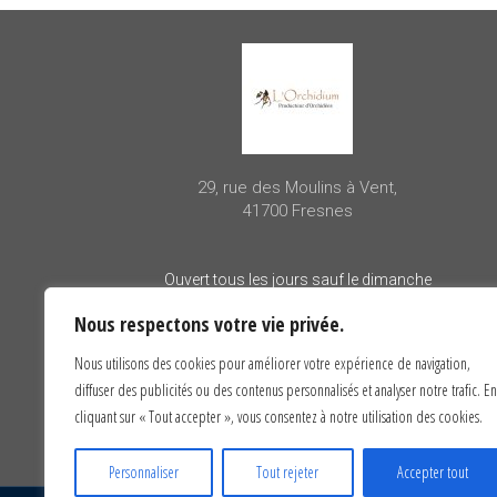
29, rue des Moulins à Vent,
41700 Fresnes
Ouvert tous les jours sauf le dimanche
– 10h00 à 12h00
Nous respectons votre vie privée.
– 14h00 à 18h00
Nous utilisons des cookies pour améliorer votre expérience de navigation,
diffuser des publicités ou des contenus personnalisés et analyser notre trafic. En
cliquant sur « Tout accepter », vous consentez à notre utilisation des cookies.
Personnaliser
Tout rejeter
Accepter tout