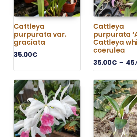
Cattleya
Cattleya
purpurata var.
purpurata ‘A
graciata
Cattleya whi
coerulea
35.00
€
35.00
€
–
45