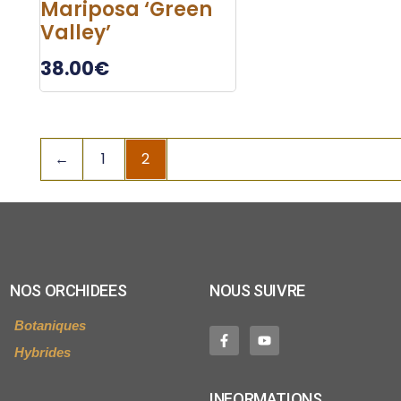
Mariposa ‘Green
Valley’
38.00
€
←
1
2
NOS ORCHIDEES
NOUS SUIVRE
Botaniques
Hybrides
INFORMATIONS