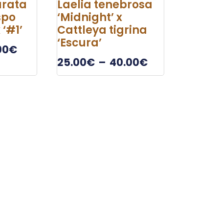
urata
Laelia tenebrosa
spo
‘Midnight’ x
 ‘#1’
Cattleya tigrina
‘Escura’
00
€
25.00
€
–
40.00
€