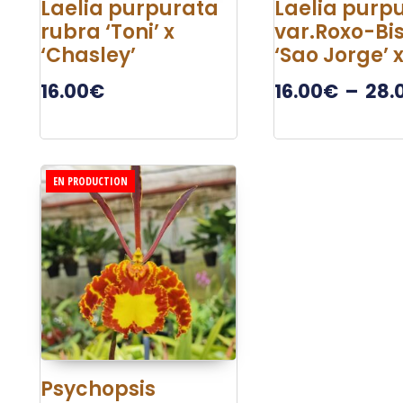
Laelia purpurata
Laelia purp
rubra ‘Toni’ x
var.Roxo-Bi
‘Chasley’
‘Sao Jorge’ x
16.00
€
16.00
€
–
28.
EN PRODUCTION
Psychopsis