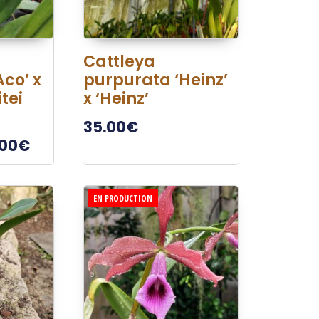
Cattleya
co’ x
purpurata ‘Heinz’
tei
x ‘Heinz’
35.00
€
.00
€
EN PRODUCTION