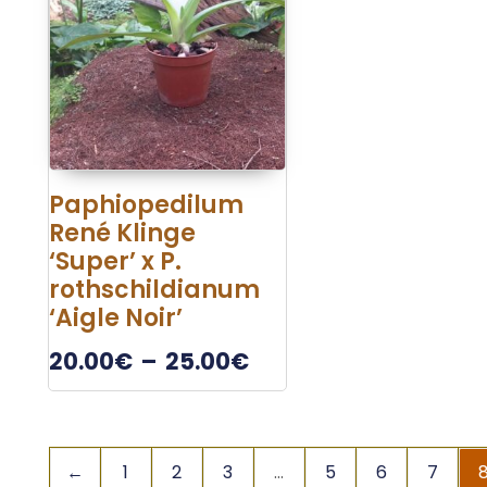
Paphiopedilum
René Klinge
‘Super’ x P.
rothschildianum
‘Aigle Noir’
20.00
€
–
25.00
€
←
1
2
3
…
5
6
7