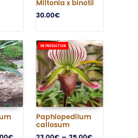
Miltonia x binotii
i
30.00
€
EN PRODUCTION
lum
Paphiopedilum
callosum
.00
€
23.00
€
–
25.00
€