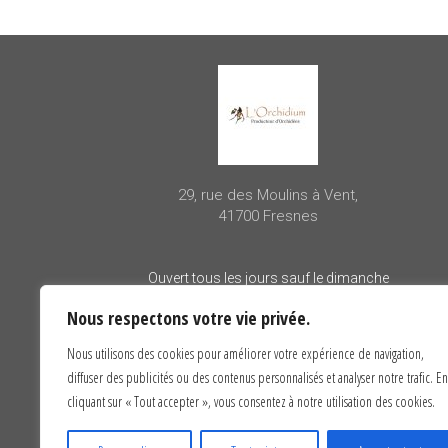
29, rue des Moulins à Vent,
41700 Fresnes
Ouvert tous les jours sauf le dimanche
– 10h00 à 12h00
Nous respectons votre vie privée.
– 14h00 à 18h00
Nous utilisons des cookies pour améliorer votre expérience de navigation,
diffuser des publicités ou des contenus personnalisés et analyser notre trafic. En
cliquant sur « Tout accepter », vous consentez à notre utilisation des cookies.