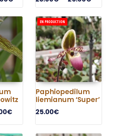
EN PRODUCTION
lum
Paphiopedilum
owitz
liemianum ‘Super’
00
€
25.00
€