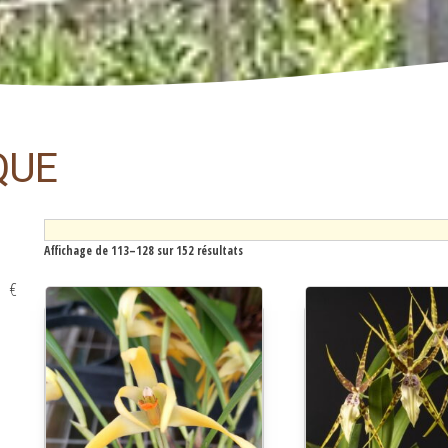
QUE
Affichage de 113–128 sur 152 résultats
€