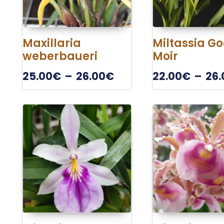
Maxillaria
Miltassia G
weberbaueri
Moir
25.00
€
–
26.00
€
22.00
€
–
26.