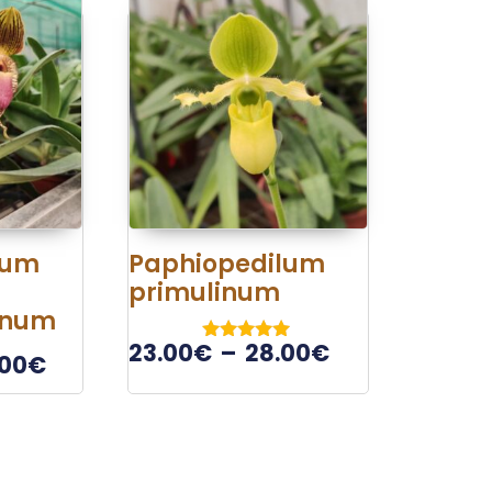
lum
Paphiopedilum
primulinum
anum
23.00
€
–
28.00
€
Note
.00
€
5.00
sur 5