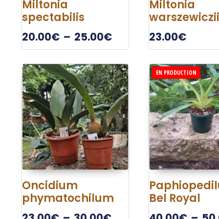
Miltonia
Miltonia
spectabilis
warszewiczi
20.00
€
–
25.00
€
23.00
€
EN PRODUCTION
Oncidium
Paphiopedi
phymatochilum
Bel Royal
23.00
€
–
30.00
€
40.00
€
–
50