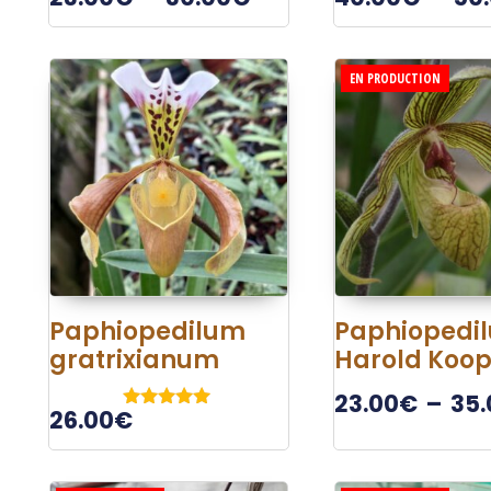
EN PRODUCTION
Paphiopedilum
Paphiopedi
gratrixianum
Harold Koop
23.00
€
–
35.
26.00
€
Note
5.00
sur 5