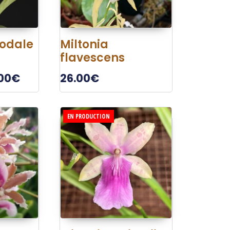
oodale
Miltonia
flavescens
00
€
26.00
€
EN PRODUCTION