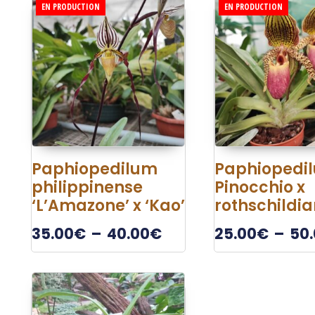
EN PRODUCTION
EN PRODUCTION
Paphiopedilum
Paphiopedi
philippinense
Pinocchio x
‘L’Amazone’ x ‘Kao’
rothschildi
35.00
€
–
40.00
€
25.00
€
–
50