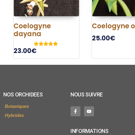
Coelogyne
Coelogyne o
dayana
25.00
€
23.00
€
Note
5.00
sur 5
NOS ORCHIDEES
NOUS SUIVRE
Botaniques
Hybrides
INFORMATIONS