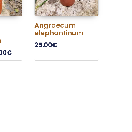
Angraecum
elephantinum
m
25.00
€
00
€