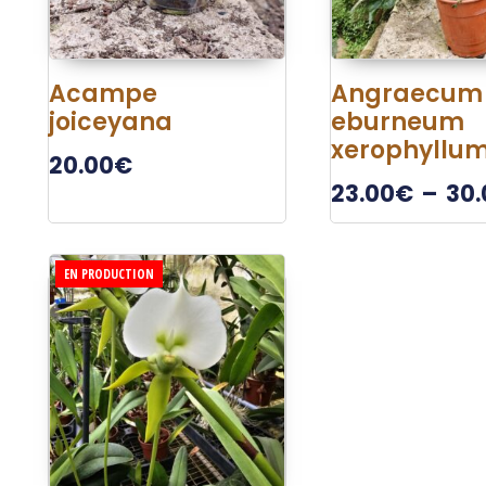
Acampe
Angraecum
joiceyana
eburneum
xerophyllu
20.00
€
23.00
€
–
30.
EN PRODUCTION