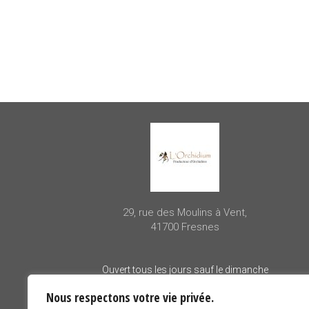
29, rue des Moulins à Vent,
41700 Fresnes
Ouvert tous les jours sauf le dimanche
– 10h00 à 12h00
Nous respectons votre vie privée.
– 14h00 à 18h00