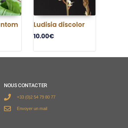
antom
Ludisia discolor
10.00
€
NOUS CONTACTER
+33 (0)2 54 79 80 77
Envoyer un mail