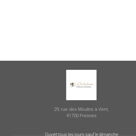
29, rue des Moulins à Vent,
41700 Fresnes
Ouvert tous les jours sauf le dimanche