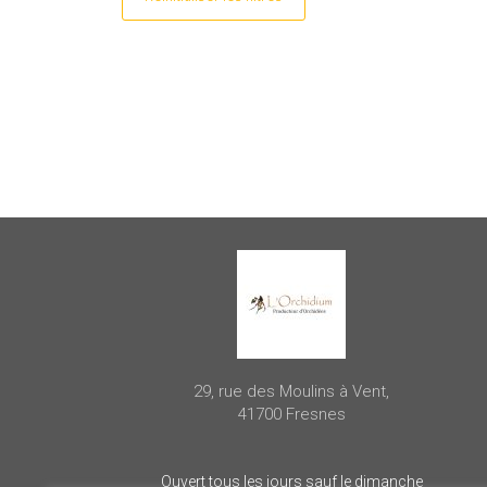
29, rue des Moulins à Vent,
41700 Fresnes
Ouvert tous les jours sauf le dimanche