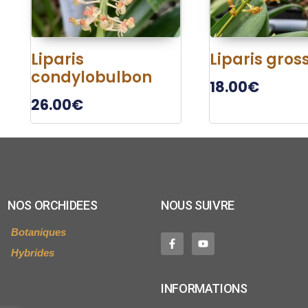
Liparis
Liparis gros
condylobulbon
18.00
€
26.00
€
NOS ORCHIDEES
NOUS SUIVRE
Botaniques
Hybrides
INFORMATIONS