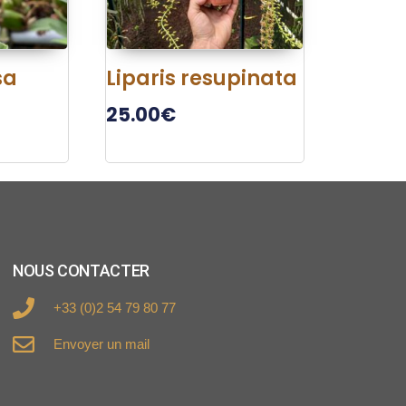
sa
Liparis resupinata
25.00
€
NOUS CONTACTER
+33 (0)2 54 79 80 77
Envoyer un mail