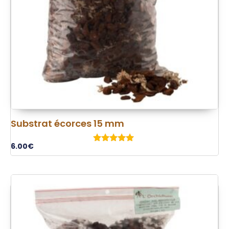
Substrat écorces 15 mm
6.00
€
Note
5.00
sur 5