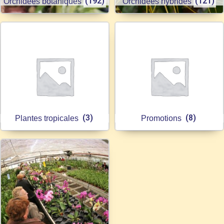
(192)
(121)
Orchidées botaniques
Orchidées hybrides
(3)
(8)
Plantes tropicales
Promotions