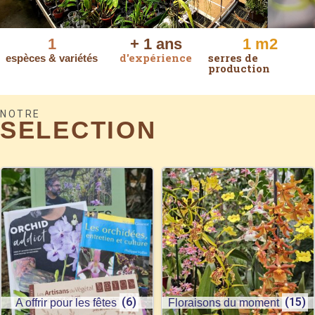
L'ORCHIDIUM
1
+ 
1
 ans
1
 m2
d'expérience
serres de
espèces & variétés
production
Production d'orchidées botaniques et hybrides en Loir
et Cher
NOTRE
SELECTION
(6)
(15)
A offrir pour les fêtes
Floraisons du moment